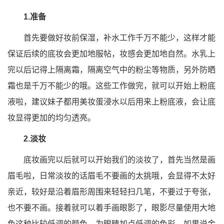
1.准备
首先要做好妆前保湿，补水工作千万不能少，这样才能
保证后续的底妆会更加地服帖，妆感会更加地自然。水乳上
完以后记得上隔离霜，隔离空气中的粉尘等物质，另外防晒
霜也是千万不能少的哦。这些工作做完，就可以开始上粉底
液啦，建议妹子都用美妆蛋浸水以后用来上粉底液，会让底
妆显得更加的均匀透亮。
2.淡妆
底妆画完以后就可以开始我们的淡妆了，首先当然是画
眉毛啦，日常淡妆的话眉毛不要画的太挑哦，会显得不太好
亲近，较好是沿着眉形周围来轻轻扫几笔，不要过于夸张，
也不要不画。接着就可以着手画眼影了，眼影尽量使用大地
色这种比较低调的颜色，为眼睛加点低调的色彩，如果说金